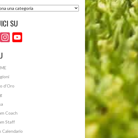
rie
ICI SU
Facebook
Instagram
YouTube
Channel
U
ME
gioni
o d’Oro
g
sa
am Coach
m Staff
k Calendario