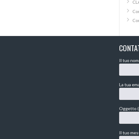
CL
Co
Con
CONTA
Il tuo nom
La tua emai
Oggetto (
Il tuo mes