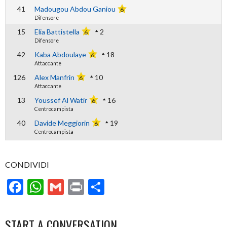
41
Madougou Abdou Ganiou
6
Difensore
15
Elia Battistella
2
6
Difensore
42
Kaba Abdoulaye
18
6
Attaccante
126
Alex Manfrin
10
6
Attaccante
13
Youssef Al Watir
16
6
Centrocampista
40
Davide Meggiorin
19
6
Centrocampista
CONDIVIDI
Facebook
WhatsApp
Gmail
Print
Condividi
START A CONVERSATION