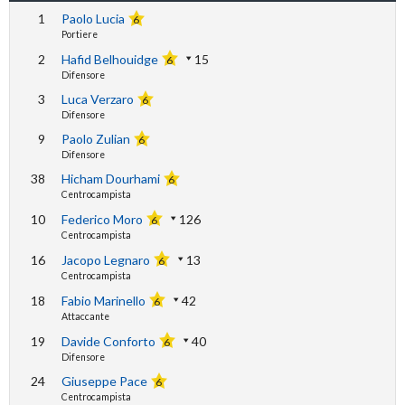
1
Paolo Lucia
6
Portiere
2
Hafid Belhouidge
15
6
Difensore
3
Luca Verzaro
6
Difensore
9
Paolo Zulian
6
Difensore
38
Hicham Dourhami
6
Centrocampista
10
Federico Moro
126
6
Centrocampista
16
Jacopo Legnaro
13
6
Centrocampista
18
Fabio Marinello
42
6
Attaccante
19
Davide Conforto
40
6
Difensore
24
Giuseppe Pace
6
Centrocampista