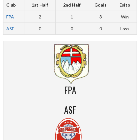
Club
1st Half
2nd Half
Goals
Esito
FPA
2
1
3
Win
ASF
0
0
0
Loss
FPA
ASF