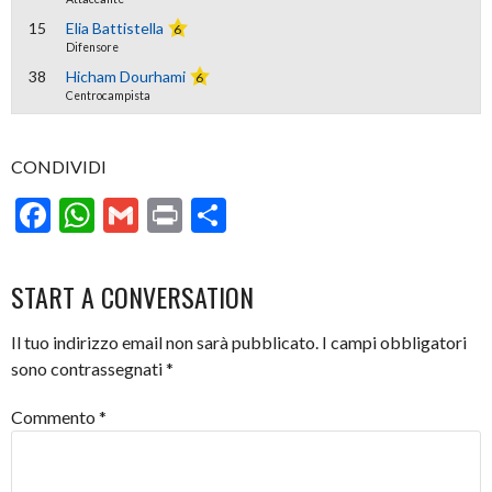
15
Elia Battistella
6
Difensore
38
Hicham Dourhami
6
Centrocampista
CONDIVIDI
Facebook
WhatsApp
Gmail
Print
Condividi
START A CONVERSATION
Il tuo indirizzo email non sarà pubblicato.
I campi obbligatori
sono contrassegnati
*
Commento
*