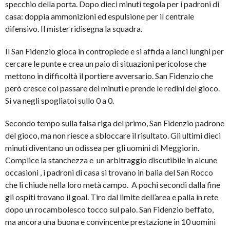
specchio della porta. Dopo dieci minuti tegola per i padroni di
casa: doppia ammonizioni ed espulsione per il centrale
difensivo. Il mister ridisegna la squadra.
Il San Fidenzio gioca in contropiede e si affida a lanci lunghi per
cercare le punte e crea un paio di situazioni pericolose che
mettono in difficoltà il portiere avversario. San Fidenzio che
però cresce col passare dei minuti e prende le redini del gioco.
Si va negli spogliatoi sullo 0 a 0.
Secondo tempo sulla falsa riga del primo, San Fidenzio padrone
del gioco, ma non riesce a sbloccare il risultato. Gli ultimi dieci
minuti diventano un odissea per gli uomini di Meggiorin.
Complice la stanchezza e un arbitraggio discutibile in alcune
occasioni , i padroni di casa si trovano in balia del San Rocco
che li chiude nella loro metà campo. A pochi secondi dalla fine
gli ospiti trovano il goal. Tiro dal limite dell’area e palla in rete
dopo un rocambolesco tocco sul palo. San Fidenzio beffato,
ma ancora una buona e convincente prestazione in 10 uomini