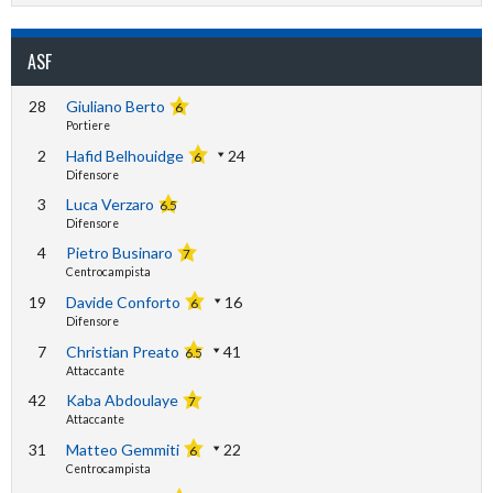
ASF
28
Giuliano Berto
6
Portiere
2
Hafid Belhouidge
24
6
Difensore
3
Luca Verzaro
6.5
Difensore
4
Pietro Businaro
7
Centrocampista
19
Davide Conforto
16
6
Difensore
7
Christian Preato
41
6.5
Attaccante
42
Kaba Abdoulaye
7
Attaccante
31
Matteo Gemmiti
22
6
Centrocampista