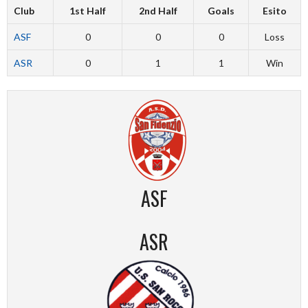
Club
1st Half
2nd Half
Goals
Esito
ASF
0
0
0
Loss
ASR
0
1
1
Win
ASF
ASR