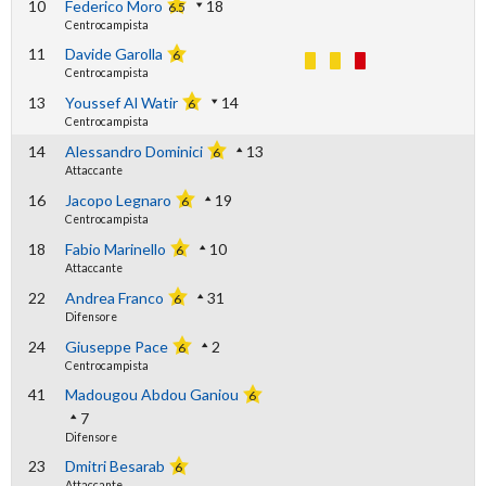
10
Federico Moro
18
6.5
Centrocampista
11
Davide Garolla
6
Centrocampista
13
Youssef Al Watir
14
6
Centrocampista
14
Alessandro Dominici
13
6
Attaccante
16
Jacopo Legnaro
19
6
Centrocampista
18
Fabio Marinello
10
6
Attaccante
22
Andrea Franco
31
6
Difensore
24
Giuseppe Pace
2
6
Centrocampista
41
Madougou Abdou Ganiou
6
7
Difensore
23
Dmitri Besarab
6
Attaccante